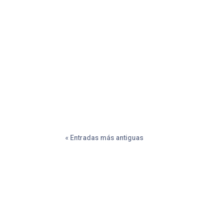
El acondicionamiento físico es una manera que 
« Entradas más antiguas