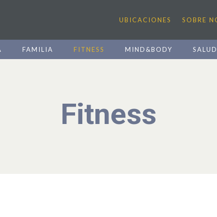
UBICACIONES
SOBRE 
A
FAMILIA
FITNESS
MIND&BODY
SALU
Fitness