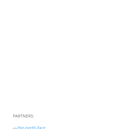
Madrid
Contacto
Trabaja con Nosotros
Sala de Prensa
Bajas
Aviso legal
Canal Ético
Política de privacidad
Política de cookies
Sitemap Magazine
Condiciones y normas del rocódromo
Condiciones tienda online
PARTNERS: