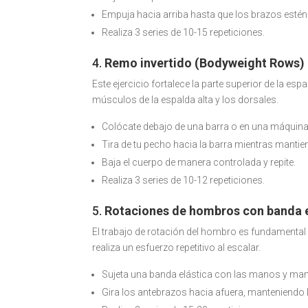
Empuja hacia arriba hasta que los brazos esté
Realiza 3 series de 10-15 repeticiones.
4.
Remo invertido (Bodyweight Rows)
Este ejercicio fortalece la parte superior de la e
músculos de la espalda alta y los dorsales.
Colócate debajo de una barra o en una máquina d
Tira de tu pecho hacia la barra mientras mantie
Baja el cuerpo de manera controlada y repite.
Realiza 3 series de 10-12 repeticiones.
5.
Rotaciones de hombros con banda e
El trabajo de rotación del hombro es fundamental
realiza un esfuerzo repetitivo al escalar.
Sujeta una banda elástica con las manos y ma
Gira los antebrazos hacia afuera, manteniendo 