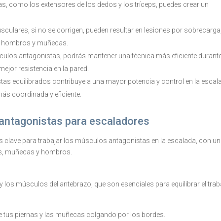
as, como los extensores de los dedos y los tríceps, puedes crear un
culares, si no se corrigen, pueden resultar en lesiones por sobrecarga
s, hombros y muñecas.
sculos antagonistas, podrás mantener una técnica más eficiente durant
ejor resistencia en la pared.
s equilibrados contribuye a una mayor potencia y control en la escal
ás coordinada y eficiente.
 antagonistas para escaladores
s clave para trabajar los músculos antagonistas en la escalada, con un
os, muñecas y hombros.
 y los músculos del antebrazo, que son esenciales para equilibrar el trab
e tus piernas y las muñecas colgando por los bordes.