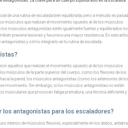
e Antagonistas: La Clave para un Cuerpo Equilibrado en la Escalada
cial de una rutina de escalada bien equilibrada, pero a menudo es pasa
n los músculos que realizan el movimiento opuesto al de los músculos
ue los músculos antagonistas estén igualmente fuertes y equilibrados no
ambién previene lesiones y favorece una mayor resistencia. En este artíc
 antagonistas y cómo integrarlo en tu rutina de escalada.
istas?
son aquellos que realizan el movimiento opuesto al de los músculos
 los músculos de la parte superior del cuerpo, como los flexores de los
o hacia la pared, los músculos antagonistas (como los extensores de lo
ir ese movimiento. Sin embargo, si los músculos antagonistas no están
rios musculares que provocan fatiga prematura, una técnica deficiente y
r los antagonistas para los escaladores?
uso intenso de músculos flexores, especialmente en los dedos, antebr