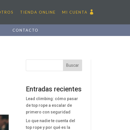
OTROS
TIENDA ONLINE
MI CUENTA
D
CONTACTO
Buscar
Entradas recientes
Lead climbing: cómo pasar
de top rope a escalar de
primero con seguridad
Lo que nadie te cuenta del
top rope y por qué es la