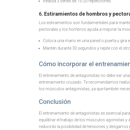
Realiza 3 series de 15-20 repeticiones.
6.
Estiramientos de hombros y pector
Los estiramientos son fundamentales para mantener
pectorales y los hombros ayuda a mejorar la movili
Coloca una mano en una pared o puerta y gira el
Mantén durante 30 segundos y repite con el otro
Cómo incorporar el entrenamien
El entrenamiento de antagonistas no debe ser una 
entrenamiento cruzado. Te recomendamos realiza
los músculos antagonistas, ya que también neces
Conclusión
El entrenamiento de antagonistas es esencial para
equilibrar el trabajo de los músculos agonistas y 
reducirás la posibilidad de tensiones y desgarros 