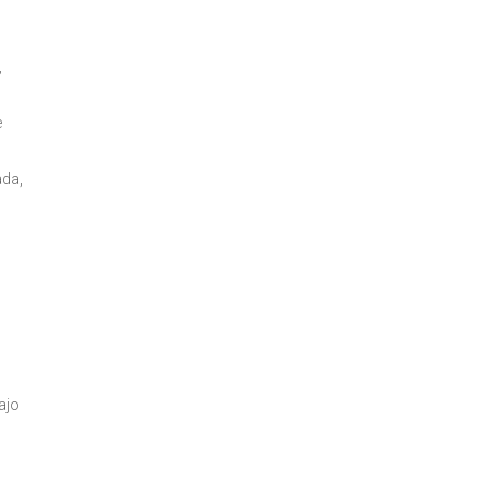
,
e
ada,
ajo