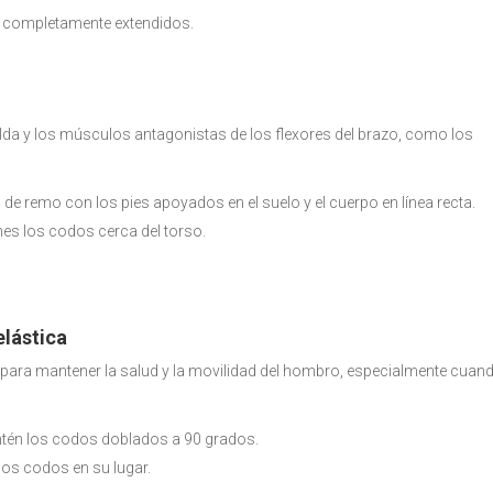
n completamente extendidos.
spalda y los músculos antagonistas de los flexores del brazo, como los
e remo con los pies apoyados en el suelo y el cuerpo en línea recta.
nes los codos cerca del torso.
lástica
 para mantener la salud y la movilidad del hombro, especialmente cuan
ntén los codos doblados a 90 grados.
los codos en su lugar.