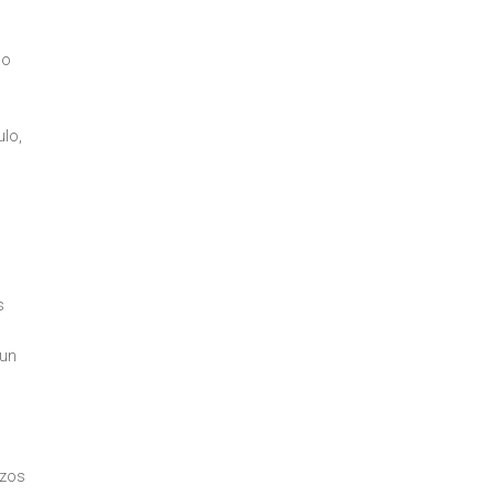
do
ulo,
s
 un
azos