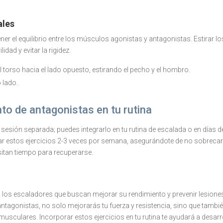
ales
 el equilibrio entre los músculos agonistas y antagonistas. Estirar lo
dad y evitar la rigidez.
 torso hacia el lado opuesto, estirando el pecho y el hombro.
 lado.
to de antagonistas en tu rutina
sesión separada; puedes integrarlo en tu rutina de escalada o en días d
r estos ejercicios 2-3 veces por semana, asegurándote de no sobreca
itan tiempo para recuperarse.
 los escaladores que buscan mejorar su rendimiento y prevenir lesiones
antagonistas, no solo mejorarás tu fuerza y resistencia, sino que tambi
musculares. Incorporar estos ejercicios en tu rutina te ayudará a desarr