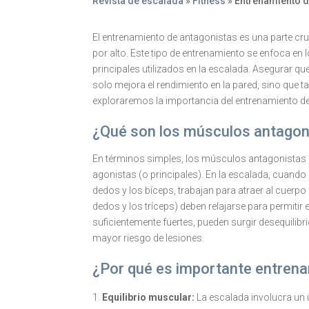
Revista de escalada
»
Fitness
»
Entrenamiento d
El entrenamiento de antagonistas es una parte cru
por alto. Este tipo de entrenamiento se enfoca e
principales utilizados en la escalada. Asegurar q
solo mejora el rendimiento en la pared, sino que t
exploraremos la importancia del entrenamiento de
¿Qué son los músculos antagon
En términos simples, los músculos antagonistas 
agonistas (o principales). En la escalada, cuando
dedos y los bíceps, trabajan para atraer al cuerp
dedos y los tríceps) deben relajarse para permit
suficientemente fuertes, pueden surgir desequilib
mayor riesgo de lesiones.
¿Por qué es importante entrena
Equilibrio muscular:
La escalada involucra un 