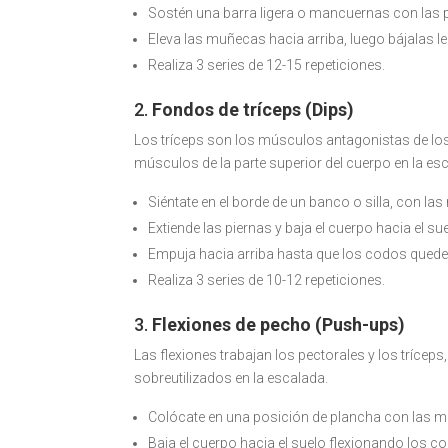
Sostén una barra ligera o mancuernas con las 
Eleva las muñecas hacia arriba, luego bájalas l
Realiza 3 series de 12-15 repeticiones.
2.
Fondos de tríceps (Dips)
Los tríceps son los músculos antagonistas de los bí
músculos de la parte superior del cuerpo en la es
Siéntate en el borde de un banco o silla, con l
Extiende las piernas y baja el cuerpo hacia el s
Empuja hacia arriba hasta que los codos quede
Realiza 3 series de 10-12 repeticiones.
3.
Flexiones de pecho (Push-ups)
Las flexiones trabajan los pectorales y los trícep
sobreutilizados en la escalada.
Colócate en una posición de plancha con las ma
Baja el cuerpo hacia el suelo flexionando los c