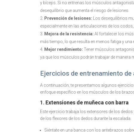
y bíceps. Si no entrenas los músculos antagonist
desequilibrio que aumenta el riesgo de lesiones.
Prevención de lesiones:
Los desequilibrios mus
especialmente en las articulaciones de los codo
Mejora de la resistencia:
Al fortalecer los mú
más tiempo, lo que resulta en menos fatiga y una m
Mejor rendimiento:
Tener músculos antagonista
ya que los músculos podrán trabajar de manera m
Ejercicios de entrenamiento de
A continuación, te presentamos algunos ejercicio
enfoque específico en los músculos de los braz
1.
Extensiones de muñeca con barra
Este ejercicio trabaja los extensores de los dedos
de los flexores de los dedos durante la escalada.
Siéntate en una banca con los antebrazos sobr