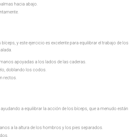
palmas hacia abajo.
entamente.
ceps, y este ejercicio es excelente para equilibrar el trabajo de los
calada.
as manos apoyadas a los lados de las caderas.
uelo, doblando los codos.
n rectos.
s, ayudando a equilibrar la acción de los bíceps, que a menudo están
nos a la altura de los hombros y los pies separados.
odos.