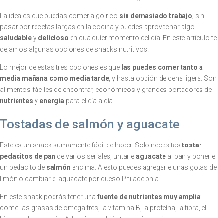
La idea es que puedas comer algo rico
sin demasiado trabajo
, sin
pasar por recetas largas en la cocina y puedes aprovechar algo
saludable
y
delicioso
en cualquier momento del día. En este artículo te
dejamos algunas opciones de snacks nutritivos.
Lo mejor de estas tres opciones es que
las puedes comer tanto a
media mañana como media tarde
, y hasta opción de cena ligera. Son
alimentos fáciles de encontrar, económicos y grandes portadores de
nutrientes
y
energía
para el día a día.
Tostadas de salmón y aguacate
Este es un snack sumamente fácil de hacer. Solo necesitas
tostar
pedacitos de pan
de varios seriales, untarle
aguacate
al pan y ponerle
un pedacito de
salmón
encima. A esto puedes agregarle unas gotas de
limón o cambiar el aguacate por queso Philadelphia.
En este snack podrás tener una
fuente de nutrientes muy amplia
:
como las grasas de omega tres, la vitamina B, la proteína, la fibra, el