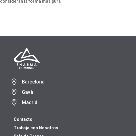
consideran la forma más pura

Barcelona

Gavà

Madrid
Contacto
Trabaja con Nosotros