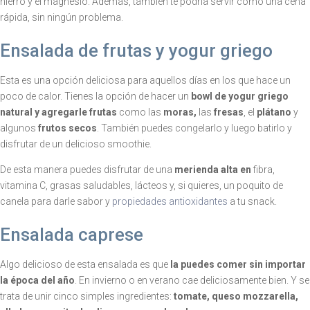
hierro y el magnesio. Además, también te podría servir como una cena
rápida, sin ningún problema.
Ensalada de frutas y yogur griego
Esta es una opción deliciosa para aquellos días en los que hace un
poco de calor. Tienes la opción de hacer un
bowl de yogur griego
natural y agregarle frutas
como las
moras,
las
fresas
, el
plátano
y
algunos
frutos secos
. También puedes congelarlo y luego batirlo y
disfrutar de un delicioso smoothie.
De esta manera puedes disfrutar de una
merienda alta en
fibra,
vitamina C, grasas saludables, lácteos y, si quieres, un poquito de
canela para darle sabor y
propiedades antioxidantes
a tu snack.
Ensalada caprese
Algo delicioso de esta ensalada es que
la puedes comer sin importar
la época del año
. En invierno o en verano cae deliciosamente bien. Y se
trata de unir cinco simples ingredientes:
tomate, queso mozzarella,