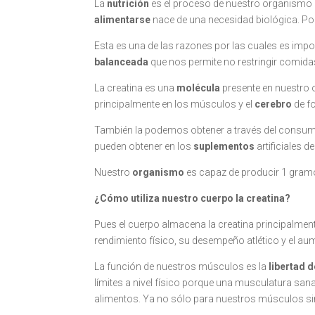
La
nutrición
es el proceso de nuestro organismo 
alimentarse
nace de una necesidad biológica. Po
Esta es una de las razones por las cuales es imp
balanceada
que nos permite no restringir comidas
La creatina es una
molécula
presente en nuestro 
principalmente en los músculos y el
cerebro
de f
También la podemos obtener a través del consu
pueden obtener en los
suplementos
artificiales de
Nuestro
organismo
es capaz de producir 1 gramo 
¿Cómo utiliza nuestro cuerpo la creatina?
Pues el cuerpo almacena la creatina principalmen
rendimiento físico, su desempeño atlético y el a
La función de nuestros músculos es la
libertad 
límites a nivel físico porque una musculatura san
alimentos. Ya no sólo para nuestros músculos si