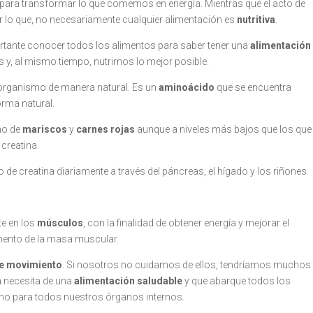
para transformar lo que comemos en energía. Mientras que el acto de
r lo que, no necesariamente cualquier alimentación es
nutritiva
.
ortante conocer todos los alimentos para saber tener una
alimentación
 y, al mismo tiempo, nutrirnos lo mejor posible.
organismo de manera natural. Es un
aminoácido
que se encuentra
orma natural.
mo de
mariscos
y
carnes
rojas
aunque a niveles más bajos que los que
 creatina.
de creatina diariamente a través del páncreas, el hígado y los riñones.
te en los
músculos
, con la finalidad de obtener energía y mejorar el
umento de la masa muscular.
de movimiento
. Si nosotros no cuidamos de ellos, tendríamos muchos
a necesita de una
alimentación saludable
y que abarque todos los
no para todos nuestros órganos internos.