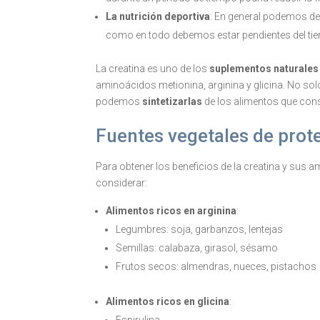
La nutrición deportiva
: En general podemos d
como en todo debemos estar pendientes del ti
La creatina es uno de los
suplementos naturale
aminoácidos metionina, arginina y glicina. No s
podemos
sintetizarlas
de los alimentos que co
Fuentes vegetales de prot
Para obtener los beneficios de la creatina y su
considerar:
Alimentos ricos en arginina
:
Legumbres: soja, garbanzos, lentejas
Semillas: calabaza, girasol, sésamo
Frutos secos: almendras, nueces, pistachos
Alimentos ricos en glicina
:
Espirulina