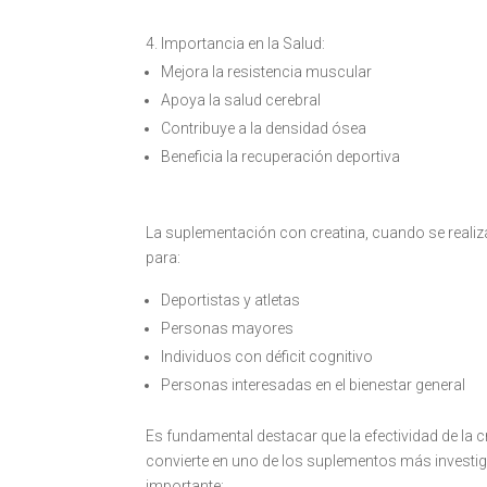
Importancia en la Salud:
Mejora la resistencia muscular
Apoya la salud cerebral
Contribuye a la densidad ósea
Beneficia la recuperación deportiva
La suplementación con creatina, cuando se reali
para:
Deportistas y atletas
Personas mayores
Individuos con déficit cognitivo
Personas interesadas en el bienestar general
Es fundamental destacar que la efectividad de la c
convierte en uno de los suplementos más investi
importante: