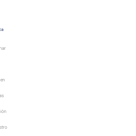
ca
:
anar
cen
eas
ción
stro