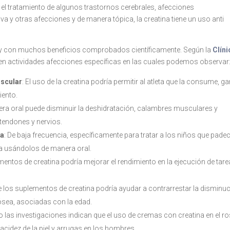
el tratamiento de algunos trastornos cerebrales, afecciones
a y otras afecciones y de manera tópica, la creatina tiene un uso anti
y con muchos beneficios comprobados científicamente. Según la
Clíni
na en actividades afecciones específicas en las cuales podemos observar
uscular
: El uso de la creatina podría permitir al atleta que la consume, g
ento.
nera oral puede disminuir la deshidratación, calambres musculares y
tendones y nervios.
na
: De baja frecuencia, específicamente para tratar a los niños que pade
ina usándolos de manera oral.
ementos de creatina podría mejorar el rendimiento en la ejecución de tar
de los suplementos de creatina podría ayudar a contrarrestar la disminu
ósea, asociadas con la edad.
o las investigaciones indican que el uso de cremas con creatina en el ro
lacidez de la piel y arrugas en los hombres.