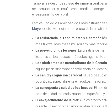
También se describe su
uso de manera oral
para 
neuromusculares, insuficiencia cardiaca congestiv
envejecimiento de la piel.
Este es uno de los aminoácidos más estudiados 
Mayo
, existe evidencia sobre el uso de la creati
La resistencia, el rendimiento y el tamaño M
más fuerza, más masa muscular y más rendimi
La prevención de lesiones
: La creatina de ma
lesiones en los huesos, músculos, ligamentos, 
Los síndromes de metabolismo de la Creati
algún tipo de síndrome de deficiencia de Creat
La salud y cognición cerebral
: El uso de supl
cognitivas, especialmente en adultos mayores.
La sarcopenia y salud de los huesos
: El uso 
de la densidad mineral y musculoesquelética y 
El envejecimiento de la piel
: Aún es pronto per
durante un periodo de tiempo podría reducir la f