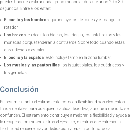
puedes hacer es estirar cada grupo muscular durante unos 20 o 30
segundos. Entre ellos están:
El cuello y los hombros
: que incluye los deltoides y el manguito
rotador.
Los brazos
: es decir, los bíceps, los tríceps, los antebrazos y las
muñecas porque tenderán a contraerse. Sobre todo cuando estás
aprendiendo a escalar.
El pecho y la espalda
: esto incluye también la zona lumbar.
Los muslos y las pantorrillas
: los isquiotibiales, los cuádriceps y
los gemelos.
Conclusión
En resumen, tanto el estiramiento como la flexibilidad son elementos
fundamentales para cualquier práctica deportiva, aunque a menudo se
confunden. El estiramiento contribuye a mejorar la flexibilidad y ayuda a
la recuperación muscular tras el ejercicio, mientras que entrenar la
flexibilidad requiere mayor dedicación y repetición. Incorporar